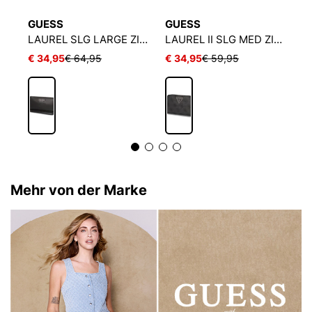
GUESS
GUESS
G
AMORETTE SLG LRG ZIP AROUND
LAUREL SLG LARGE ZIP AROUND
LAUREL II SLG MED ZIP AROUND
€ 34,95
€ 64,95
€ 34,95
€ 59,95
€
Mehr von der Marke