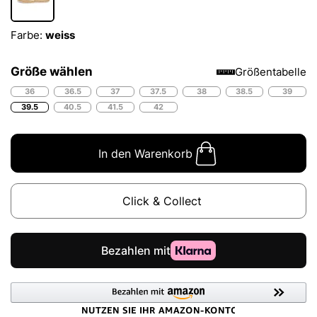
Farbe:
weiss
Größe wählen
Größentabelle
36
36.5
37
37.5
38
38.5
39
39.5
40.5
41.5
42
In den Warenkorb
Click & Collect