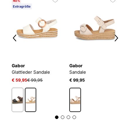
40%
2
Extragröße
Gabor
Gabor
G
Glattleder Sandale
Sandale
S
€ 59,95
€ 99,95
€ 99,95
€