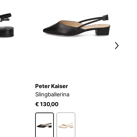
Peter Kaiser
K
Slingballerina
R
€ 130,00
€