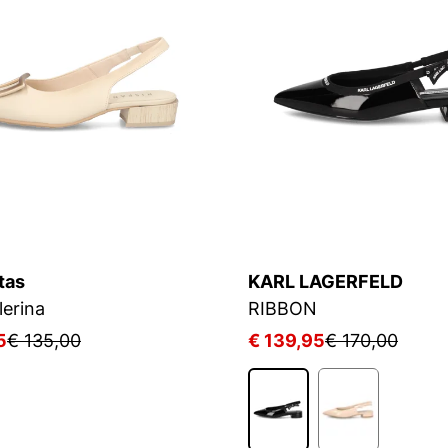
tas
KARL LAGERFELD
lerina
RIBBON
5
€ 135,00
€ 139,95
€ 170,00