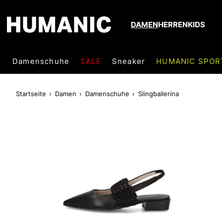
DAMEN
HERREN
KIDS
Damenschuhe
SALE
Sneaker
HUMANIC SPOR
Startseite
Damen
Damenschuhe
Slingballerina