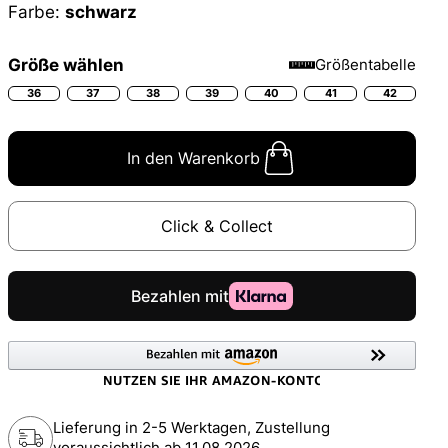
Farbe:
schwarz
Größe wählen
Größentabelle
36
37
38
39
40
41
42
In den Warenkorb
Click & Collect
Lieferung in 2-5 Werktagen, Zustellung
voraussichtlich ab
11.08.2026