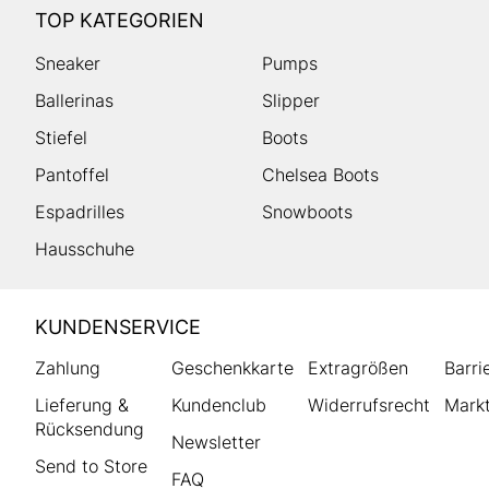
TOP KATEGORIEN
Sneaker
Pumps
Ballerinas
Slipper
Stiefel
Boots
Pantoffel
Chelsea Boots
Espadrilles
Snowboots
Hausschuhe
HUMANIC
KUNDENSERVICE
Footer
Zahlung
Geschenkkarte
Extragrößen
Barri
Lieferung &
Kundenclub
Widerrufsrecht
Markt
Rücksendung
Newsletter
Send to Store
FAQ