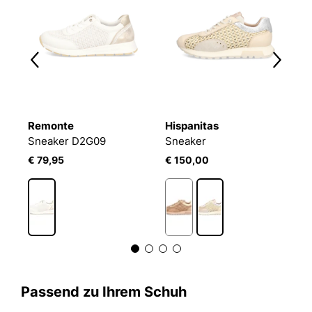
Remonte
Hispanitas
G
Sneaker D2G09
Sneaker
B
€ 79,95
€ 150,00
€
Passend zu Ihrem Schuh