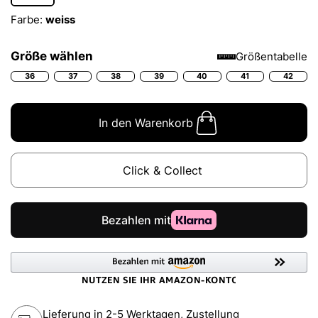
Farbe:
weiss
Größe wählen
Größentabelle
36
37
38
39
40
41
42
In den Warenkorb
Click & Collect
Lieferung in 2-5 Werktagen, Zustellung