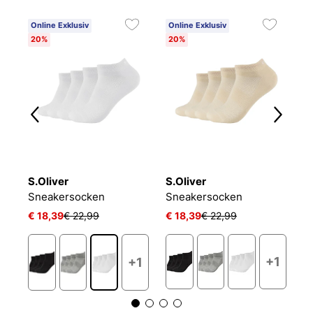
Online Exklusiv
Online Exklusiv
C
20%
20%
6
S.Oliver
S.Oliver
O
Sportsocken kurz Atmungsaktiv Bequem Perfekte Passform Tennissocken Verstärkt Herren und Damen pro tex
Sneakersocken
Sneakersocken
L
€ 18,39
€ 22,99
€ 18,39
€ 22,99
€ 
+1
+1