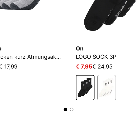
o
On
Sportsocken kurz Atmungsaktiv Bequem Perfekte Passform Tennissocken Verstärkt Herren und Damen pro tex
LOGO SOCK 3P
€ 17,99
€ 7,95
€ 24,95