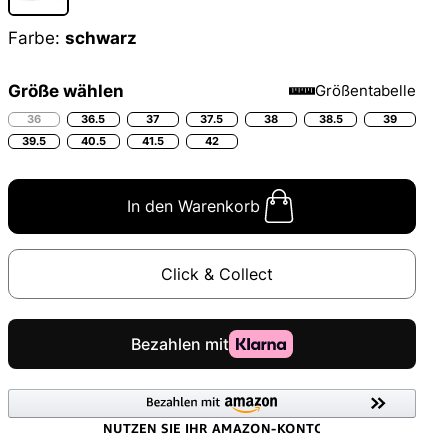
Farbe:
schwarz
Größe wählen
Größentabelle
36
36.5
37
37.5
38
38.5
39
39.5
40.5
41.5
42
In den Warenkorb
Click & Collect