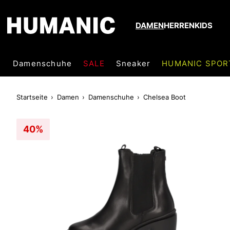
DAMEN
HERREN
KIDS
Damenschuhe
SALE
Sneaker
HUMANIC SPOR
Startseite
Damen
Damenschuhe
Chelsea Boot
40%