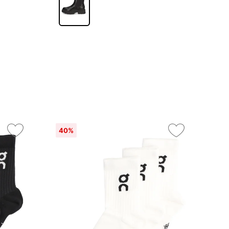
40%
On