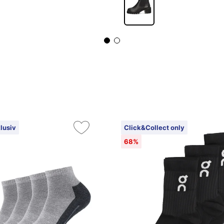
lusiv
Click&Collect only
68%