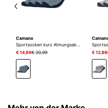
Camano
Caman
D
Sportsocken kurz Atmungsaktiv Bequem Perfekte Passform Tennissocken Verstärkt Herren und Damen pro tex
€ 14,69
€ 20,99
€ 12,88
Mehr von der Marke