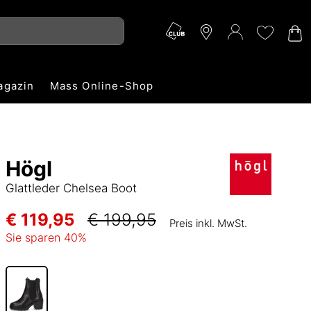
agazin
Mass Online-Shop
Högl
Glattleder Chelsea Boot
€ 119,95
€ 199,95
Preis inkl. MwSt.
Sie sparen
40
%