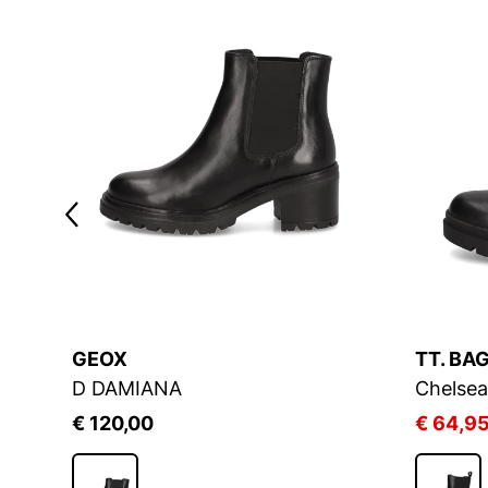
GEOX
TT. BA
D DAMIANA
Chelsea
€ 120,00
€ 64,9