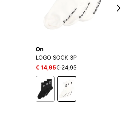
On
A
LOGO SOCK 3P
€ 14,95
€ 24,95
€