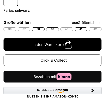
Farbe:
schwarz
Größe wählen
Größentabelle
36
37
38
39
40
41
42
In den Warenkorb
Click & Collect