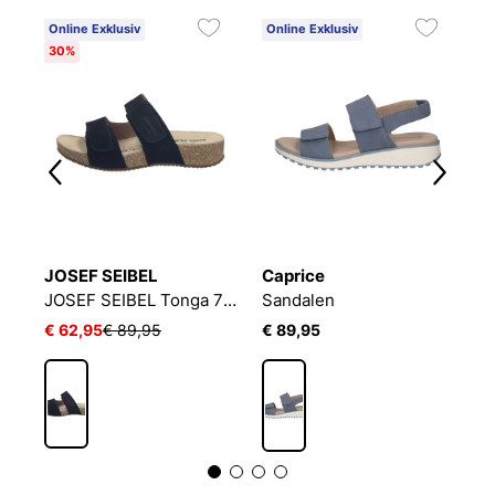
Online Exklusiv
Online Exklusiv
O
30%
JOSEF SEIBEL
Caprice
J
Riemchensandale SAVONA
JOSEF SEIBEL Tonga 71 | Sandale für Damen | Schwarz
Sandalen
€ 62,95
€ 89,95
€ 89,95
€