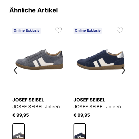
Ähnliche Artikel
Online Exklusiv
Online Exklusiv
O
JOSEF SEIBEL
JOSEF SEIBEL
J
JOSEF SEIBEL Joleen 04 | Sneaker für Damen | Rot
JOSEF SEIBEL Joleen 04 | Sneaker für Damen | Grau
JOSEF SEIBEL Joleen 04 | Sneaker für Damen | Blau
€ 99,95
€ 99,95
€