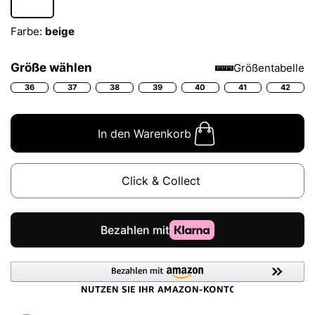
Farbe:
beige
Größe wählen
Größentabelle
36
37
38
39
40
41
42
In den Warenkorb
Click & Collect