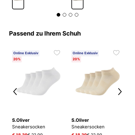
Passend zu Ihrem Schuh
Online Exklusiv
Online Exklusiv
C
20%
20%
6
S.Oliver
S.Oliver
O
NIKE EVERYDAY CUSHIONED
Sneakersocken
Sneakersocken
L
€ 18,39
€ 22,99
€ 18,39
€ 22,99
€ 