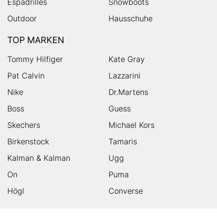
Espadrilles
Snowboots
Outdoor
Hausschuhe
TOP MARKEN
Tommy Hilfiger
Kate Gray
Pat Calvin
Lazzarini
Nike
Dr.Martens
Boss
Guess
Skechers
Michael Kors
Birkenstock
Tamaris
Kalman & Kalman
Ugg
On
Puma
Högl
Converse
HUMANIC