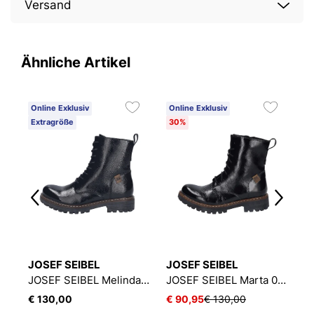
Versand
Ähnliche Artikel
Online Exklusiv
Online Exklusiv
O
Extragröße
30%
3
JOSEF SEIBEL
JOSEF SEIBEL
J
JOSEF SEIBEL Melinda 02 | Stiefelette für Damen | Schwarz
JOSEF SEIBEL Marta 02 | Stiefelette für Damen | Schwarz
€ 130,00
€ 90,95
€ 130,00
€