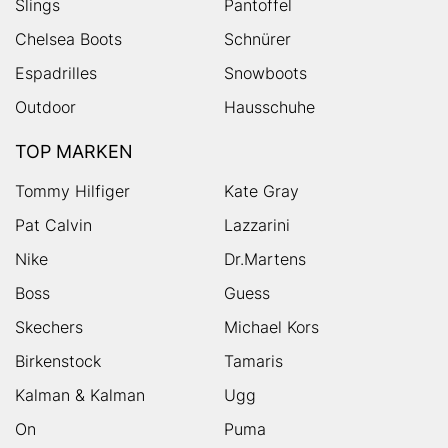
Slings
Pantoffel
Chelsea Boots
Schnürer
Espadrilles
Snowboots
Outdoor
Hausschuhe
TOP MARKEN
Tommy Hilfiger
Kate Gray
Pat Calvin
Lazzarini
Nike
Dr.Martens
Boss
Guess
Skechers
Michael Kors
Birkenstock
Tamaris
Kalman & Kalman
Ugg
On
Puma