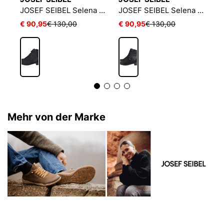
JOSEF SEIBEL Sanja 11 | Stiefelette für Damen | Schwarz
JOSEF SEIBEL Selena 50 | Stiefelette für Damen | Blau
JOSEF SEIBEL Selena 50 | Stiefelette für Damen | Schwarz
€ 90,95
€ 130,00
€ 90,95
€ 130,00
€
Mehr von der Marke