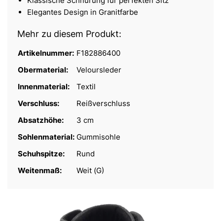
Klassische Schnürung für perfekten Sitz
Elegantes Design in Granitfarbe
Mehr zu diesem Produkt:
Artikelnummer:
F182886400
Obermaterial:
Veloursleder
Innenmaterial:
Textil
Verschluss:
Reißverschluss
Absatzhöhe:
3 cm
Sohlenmaterial:
Gummisohle
Schuhspitze:
Rund
Weitenmaß:
Weit (G)