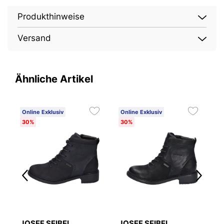
Produkthinweise
Versand
Ähnliche Artikel
Online Exklusiv
Online Exklusiv
O
30%
30%
JOSEF SEIBEL
JOSEF SEIBEL
J