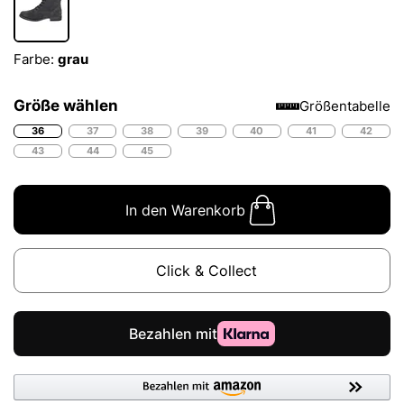
Farbe:
grau
Größe wählen
Größentabelle
36
37
38
39
40
41
42
43
44
45
In den Warenkorb
Click & Collect