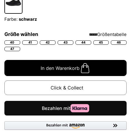
Farbe:
schwarz
Größe wählen
Größentabelle
40
41
42
43
44
45
46
47
In den Warenkorb
Click & Collect