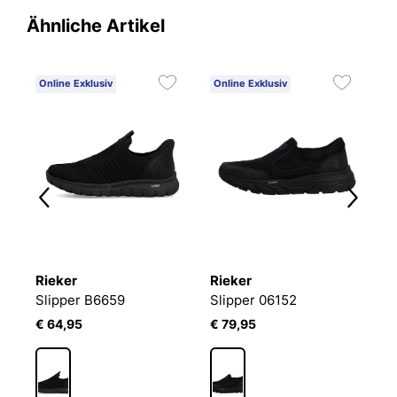
Ähnliche Artikel
Online Exklusiv
Online Exklusiv
O
Rieker
Rieker
R
Slipper B6659
Slipper 06152
S
€ 64,95
€ 79,95
€