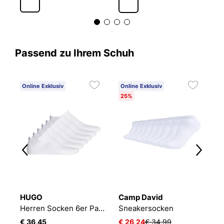
Passend zu Ihrem Schuh
Online Exklusiv
Online Exklusiv
25%
HUGO
Camp David
B
2P
Herren Socken 6er Pack 6P AS UNI CC 10260253 01
Sneakersocken
E
€ 36,45
€ 26,24
€ 34,99
€