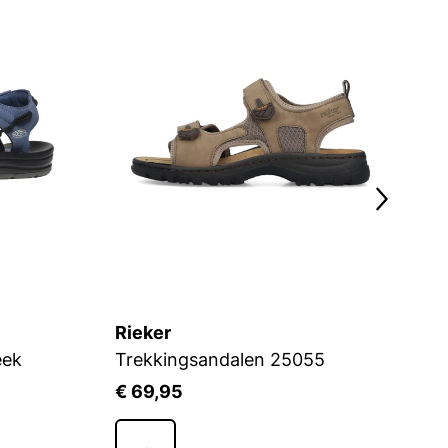
Rieker
L
eek
Trekkingsandalen 25055
A
€ 69,95
€