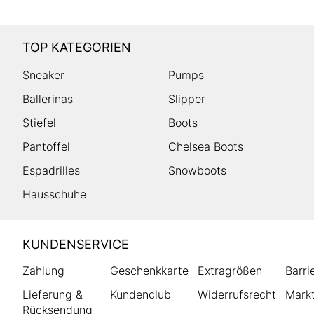
TOP KATEGORIEN
Sneaker
Pumps
Ballerinas
Slipper
Stiefel
Boots
Pantoffel
Chelsea Boots
Espadrilles
Snowboots
Hausschuhe
HUMANIC
KUNDENSERVICE
Footer
Zahlung
Geschenkkarte
Extragrößen
Barri
Lieferung &
Kundenclub
Widerrufsrecht
Markt
Rücksendung