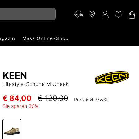
agazin
Mass Online-Shop
KEEN
Lifestyle-Schuhe M Uneek
€ 84,00
€ 120,00
Preis inkl. MwSt.
Sie sparen
30
%