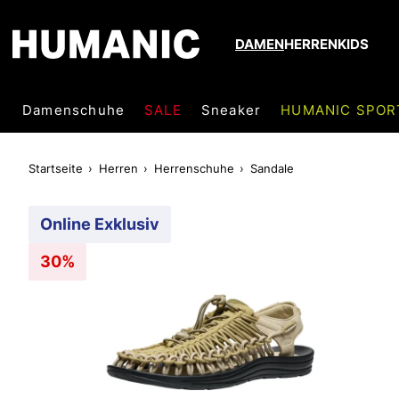
DAMEN
HERREN
KIDS
Damenschuhe
SALE
Sneaker
HUMANIC SPOR
Startseite
Herren
Herrenschuhe
Sandale
Online Exklusiv
30%