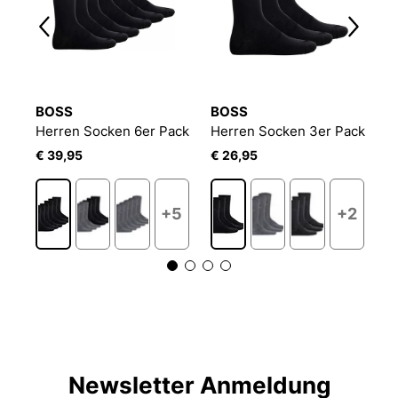
BOSS
BOSS
B
Herren Socken 6er Pack
Herren Socken 3er Pack
E
€ 39,95
€ 26,95
€
+5
+2
Newsletter Anmeldung