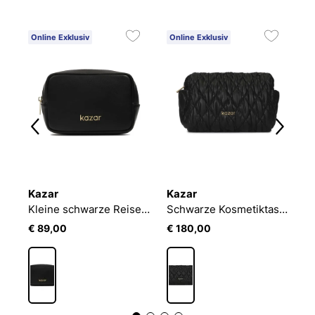
Online Exklusiv
Online Exklusiv
O
Kazar
Kazar
K
sche aus hellbraunem Wildleder
Kleine schwarze Reiseschminktasche
Schwarze Kosmetiktasche aus Leder mit Steppung
€ 89,00
€ 180,00
€