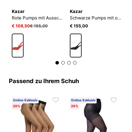
Kazar
Kazar
K
mps mit offenem Absatz von Wedding Collection
Rote Pumps mit Ausschnitt
Schwarze Pumps mit offenem Absatz und spitzer Nase
€ 108,50
€ 155,00
€ 155,00
€
Passend zu Ihrem Schuh
Online Exklusiv
Online Exklusiv
O
20%
20%
2