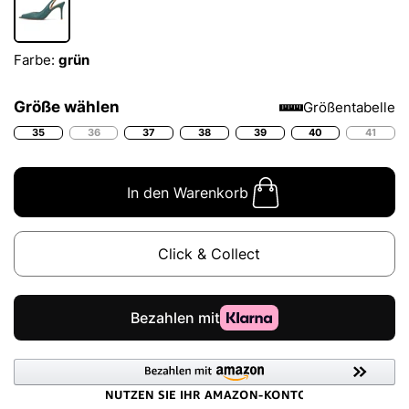
Farbe:
grün
Größe wählen
Größentabelle
35
36
37
38
39
40
41
In den Warenkorb
Click & Collect