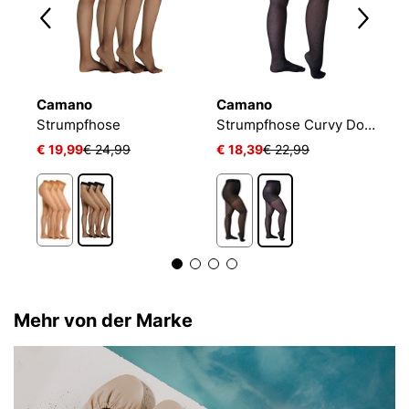
Camano
Camano
C
Strumpfhose
Strumpfhose Curvy Dots
S
€ 19,99
€ 24,99
€ 18,39
€ 22,99
€
Mehr von der Marke