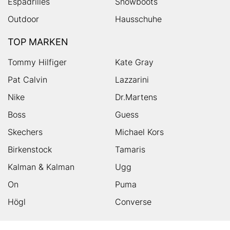
Espadrilles
Snowboots
Outdoor
Hausschuhe
TOP MARKEN
Tommy Hilfiger
Kate Gray
Pat Calvin
Lazzarini
Nike
Dr.Martens
Boss
Guess
Skechers
Michael Kors
Birkenstock
Tamaris
Kalman & Kalman
Ugg
On
Puma
Högl
Converse
HUMANIC