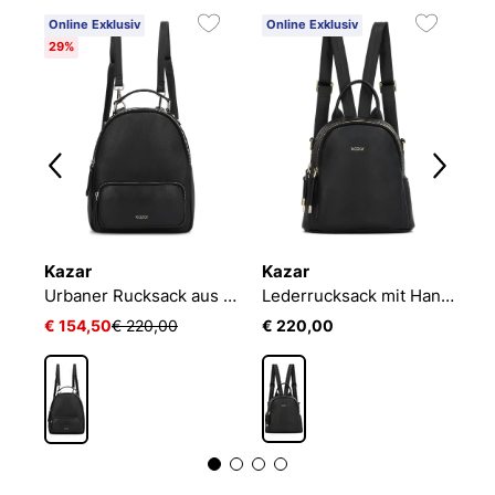
Online Exklusiv
Online Exklusiv
O
29%
Kazar
Kazar
K
Urbaner Rucksack aus Leder mit klassischem Design
Lederrucksack mit Handtaschenfunktion
€ 154,50
€ 220,00
€ 220,00
€
3