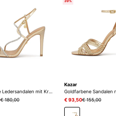
39%
Kazar
Goldene Ledersandalen mit Kristallen
0
€ 180,00
€ 93,50
€ 155,00