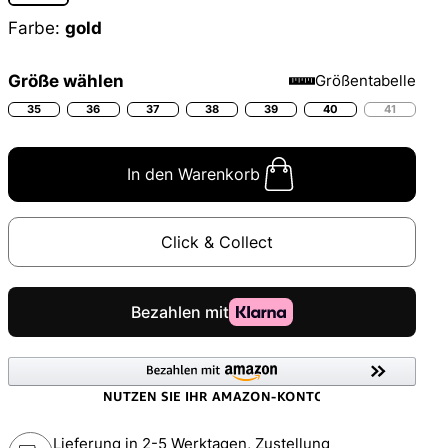
Farbe:
gold
Größe wählen
Größentabelle
35
36
37
38
39
40
41
In den Warenkorb
Click & Collect
Lieferung in 2-5 Werktagen, Zustellung