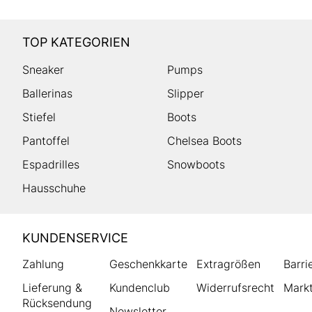
TOP KATEGORIEN
Sneaker
Pumps
Ballerinas
Slipper
Stiefel
Boots
Pantoffel
Chelsea Boots
Espadrilles
Snowboots
Hausschuhe
HUMANIC
KUNDENSERVICE
Footer
Zahlung
Geschenkkarte
Extragrößen
Barri
Lieferung &
Kundenclub
Widerrufsrecht
Markt
Rücksendung
Newsletter