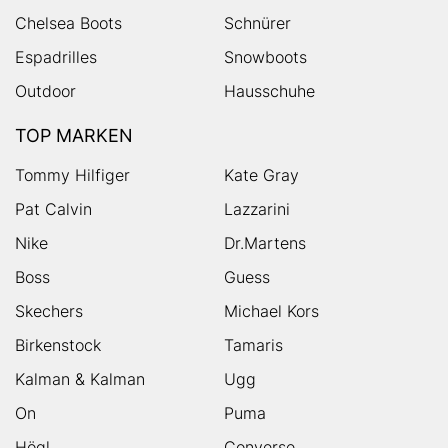
Chelsea Boots
Schnürer
Espadrilles
Snowboots
Outdoor
Hausschuhe
TOP MARKEN
Tommy Hilfiger
Kate Gray
Pat Calvin
Lazzarini
Nike
Dr.Martens
Boss
Guess
Skechers
Michael Kors
Birkenstock
Tamaris
Kalman & Kalman
Ugg
On
Puma
Högl
Converse