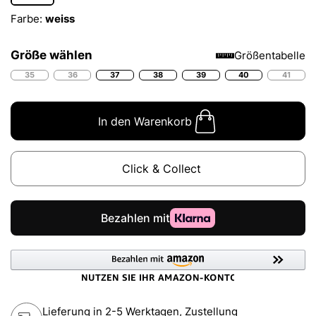
Farbe:
weiss
Größe wählen
Größentabelle
35
36
37
38
39
40
41
In den Warenkorb
Click & Collect
Lieferung in 2-5 Werktagen, Zustellung