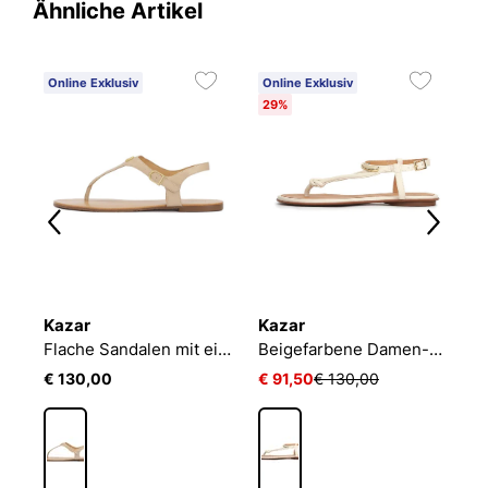
Ähnliche Artikel
Online Exklusiv
Online Exklusiv
O
29%
Kazar
Kazar
K
Goldene Sandalen aus geprägtem Leder
Flache Sandalen mit einem Riemen zwischen den Zehen
Beigefarbene Damen-Sandalen
€ 130,00
€ 91,50
€ 130,00
€