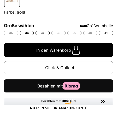
Farbe:
gold
Größe wählen
Größentabelle
35
36
37
38
39
40
41
In den Warenkorb
Click & Collect