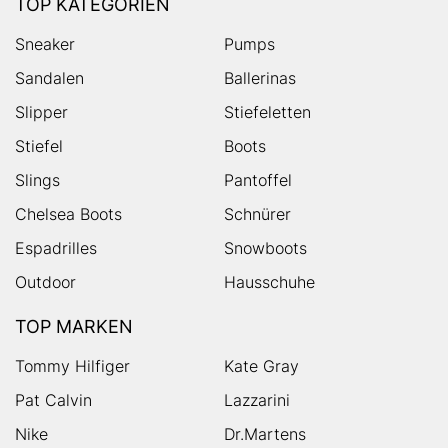
TOP KATEGORIEN
Sneaker
Pumps
Sandalen
Ballerinas
Slipper
Stiefeletten
Stiefel
Boots
Slings
Pantoffel
Chelsea Boots
Schnürer
Espadrilles
Snowboots
Outdoor
Hausschuhe
TOP MARKEN
Tommy Hilfiger
Kate Gray
Pat Calvin
Lazzarini
Nike
Dr.Martens