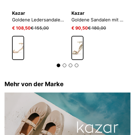
Kazar
Kazar
K
Beigefarbene Sandalen mit diagonalem Riemen
Goldene Ledersandalen mit bequemem Absatz
Goldene Sandalen mit integriertem Absatz
€ 108,50
€ 155,00
€ 90,50
€ 180,00
€
Mehr von der Marke