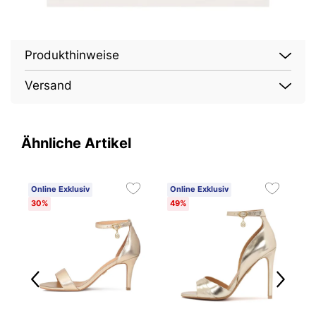
Produkthinweise
Versand
Ähnliche Artikel
Online Exklusiv
Online Exklusiv
O
30%
49%