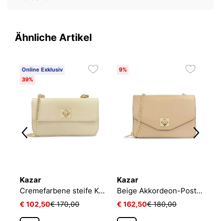
Ähnliche Artikel
Online Exklusiv
9%
O
39%
3
Kazar
Kazar
K
Cremefarbene Lederhandtasche mit 3 Fächern
Cremefarbene steife Kettenhandtasche
Beige Akkordeon-Posttasche mit Klappe
€ 102,50
€ 170,00
€ 162,50
€ 180,00
€