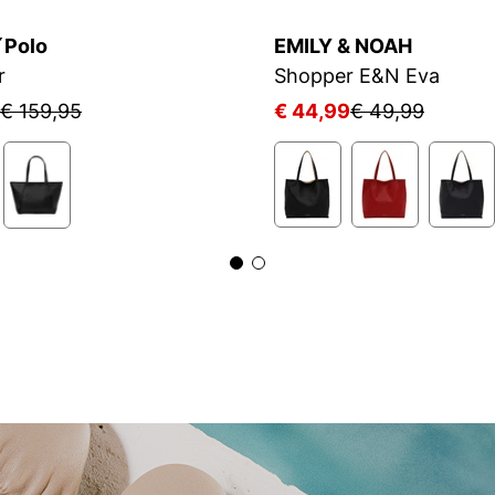
´Polo
EMILY & NOAH
r
Shopper E&N Eva
€ 159,95
€ 44,99
€ 49,99