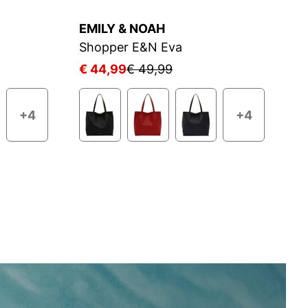
EMILY & NOAH
E
Shopper E&N Eva
S
€ 44,99
€ 49,99
€
+4
+4