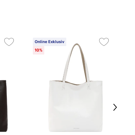
Online Exklusiv
On
10%
10