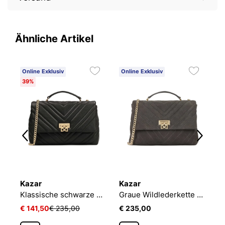
Ähnliche Artikel
Online Exklusiv
Online Exklusiv
O
39%
Kazar
Kazar
K
Gesteppte Tasche mit Klappe
Klassische schwarze Umhängetasche mit einer Kette
Graue Wildlederkette Handtasche
€ 141,50
€ 235,00
€ 235,00
€