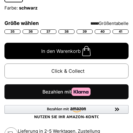
Farbe:
schwarz
Größe wählen
Größentabelle
35
36
37
38
39
40
41
In den Warenkorb
Click & Collect
Lieferung in 2-5 Werktagen, Zustellung