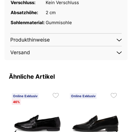
Verschluss:
Kein Verschluss
Absatzhöhe:
2 cm
Sohlenmaterial:
Gummisohle
Produkthinweise
Versand
Ähnliche Artikel
Online Exklusiv
Online Exklusiv
4
46%