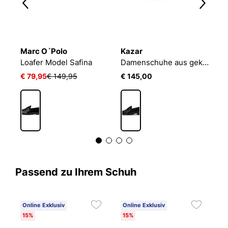
Marc O´Polo
Kazar
O
Halbschuhe aus Leder zum Schieben mit elastischem Gummi an der Fersenkappe
Loafer Model Safina
Damenschuhe aus geknittertem Lackleder
S
€ 79,95
€ 149,95
€ 145,00
€
Passend zu Ihrem Schuh
Online Exklusiv
Online Exklusiv
15%
15%