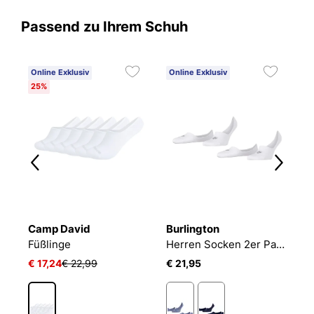
Passend zu Ihrem Schuh
Online Exklusiv
Online Exklusiv
25%
Camp David
Burlington
T
en Socken 10er Pack JACBASIC MULTI SHORT SOCK
Füßlinge
Herren Socken 2er Pack EVERYDAY IN 2P
S
€ 17,24
€ 22,99
€ 21,95
€ 