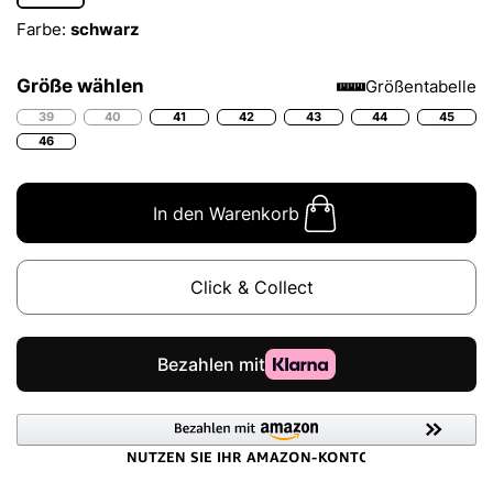
Farbe:
schwarz
Größe wählen
Größentabelle
39
40
41
42
43
44
45
46
In den Warenkorb
Click & Collect