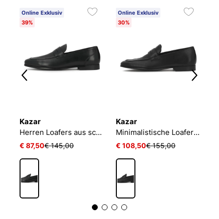
Online Exklusiv
Online Exklusiv
O
39%
30%
Kazar
Kazar
K
Elegante schwarze Herren-Slipper aus genarbtem Leder und Wildleder
Herren Loafers aus schwarzem Leder in Schwarz mit perforiertem Rist
Minimalistische Loafers aus Leder
€ 87,50
€ 145,00
€ 108,50
€ 155,00
€