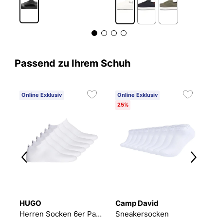
Passend zu Ihrem Schuh
Online Exklusiv
Online Exklusiv
C
25%
3
HUGO
Camp David
B
ack
Herren Socken 6er Pack 6P AS UNI CC 10260253 01
Sneakersocken
E