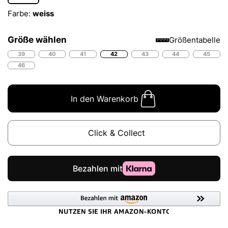
Farbe:
weiss
Größe wählen
Größentabelle
39
40
41
42
43
44
45
46
In den Warenkorb
Click & Collect