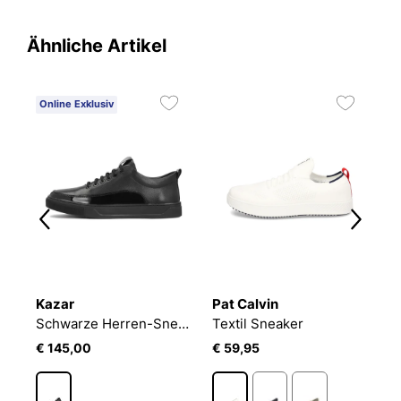
Ähnliche Artikel
Online Exklusiv
O
Kazar
Pat Calvin
K
Schwarze Herren-Sneaker aus Leder mit eleganten Einsätzen
Textil Sneaker
€ 145,00
€ 59,95
€