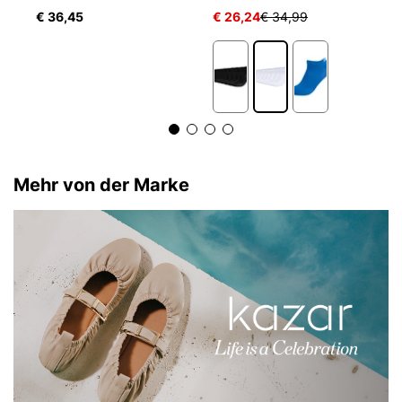
€ 36,45
€ 26,24
€ 34,99
€
5
Mehr von der Marke