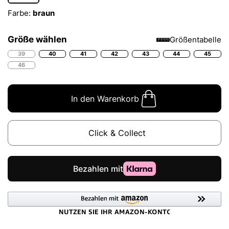
Farbe:
braun
Größe wählen
Größentabelle
39
40
41
42
43
44
45
46
In den Warenkorb
Click & Collect