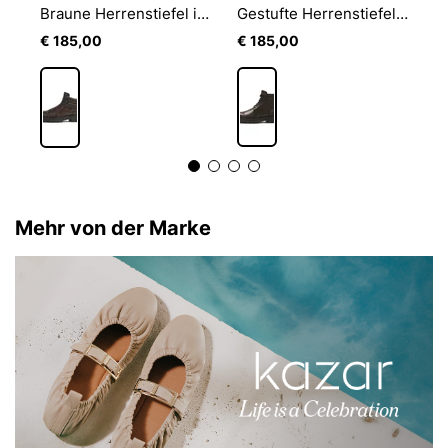
Traditionelle Herrenstiefel aus Vollnarbenleder
Braune Herrenstiefel im klassischen Stil
Gestufte Herrenstiefel in brauner Farbe
€ 185,00
€ 185,00
€
Mehr von der Marke