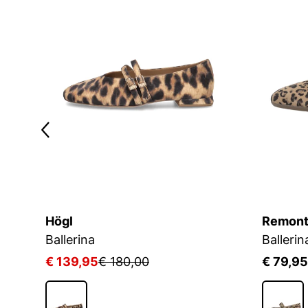
Högl
Remon
Ballerina
Balleri
€ 139,95
€ 180,00
€ 79,95