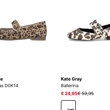
te
Kate Gray
nas D0K14
Ballerina
€ 24,95
€ 59,95