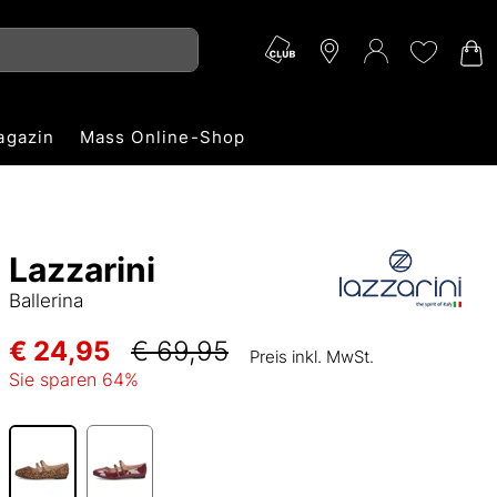
agazin
Mass Online-Shop
Lazzarini
Ballerina
€ 24,95
€ 69,95
Preis inkl. MwSt.
Sie sparen
64
%