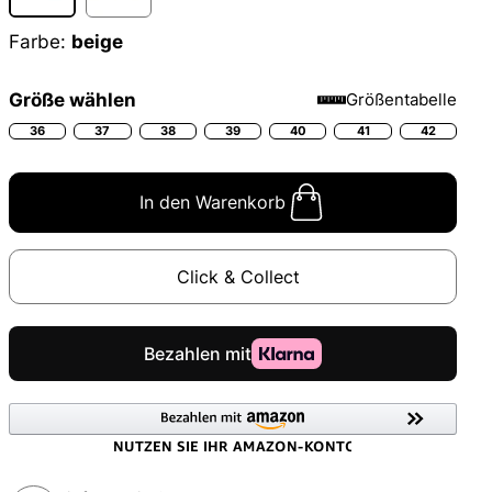
Farbe:
beige
Größe wählen
Größentabelle
36
37
38
39
40
41
42
In den Warenkorb
Click & Collect