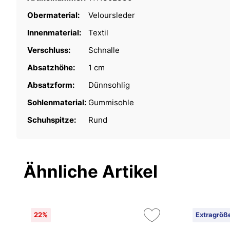
Obermaterial:
Veloursleder
Innenmaterial:
Textil
Verschluss:
Schnalle
Absatzhöhe:
1 cm
Absatzform:
Dünnsohlig
Sohlenmaterial:
Gummisohle
Schuhspitze:
Rund
Ähnliche Artikel
22%
Extragröß