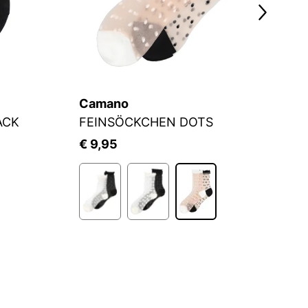
Camano
C
ACK
FEINSÖCKCHEN DOTS
Fü
€ 9,95
€ 