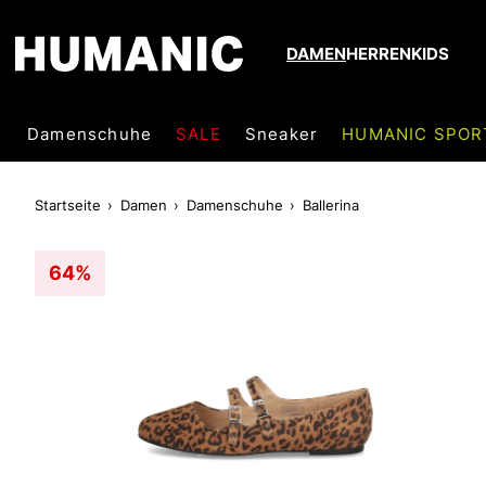
DAMEN
HERREN
KIDS
Damenschuhe
SALE
Sneaker
HUMANIC SPOR
Startseite
Damen
Damenschuhe
Ballerina
64%