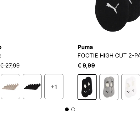
o
Puma
e
FOOTIE HIGH CUT 2-P
€ 27,99
€ 9,99
+1