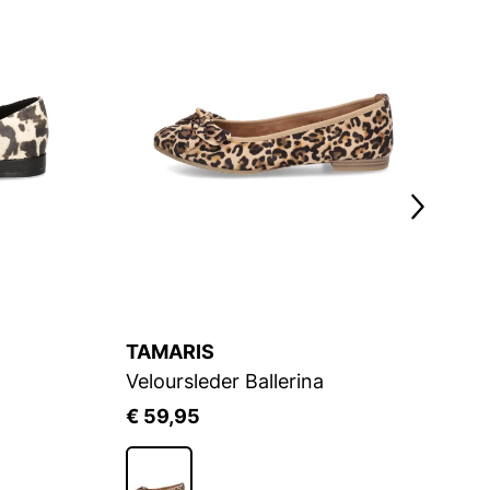
TAMARIS
La
Veloursleder Ballerina
Ba
€ 59,95
€