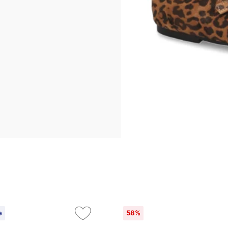
e
58%