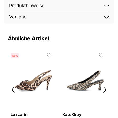
Produkthinweise
Versand
Ähnliche Artikel
58%
Lazzarini
Kate Gray
T