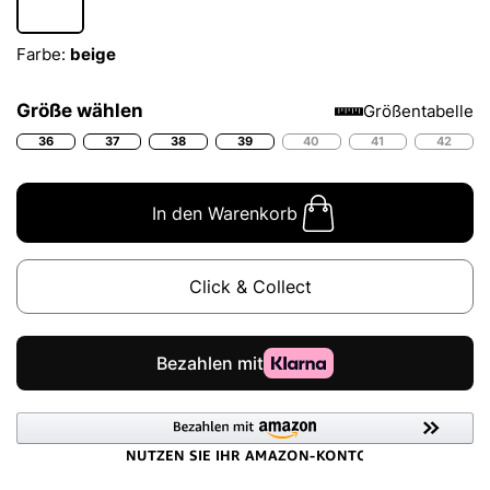
Farbe:
beige
Größe wählen
Größentabelle
36
37
38
39
40
41
42
In den Warenkorb
Click & Collect