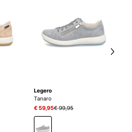
Legero
L
Tanaro
T
€ 59,95
€ 99,95
€