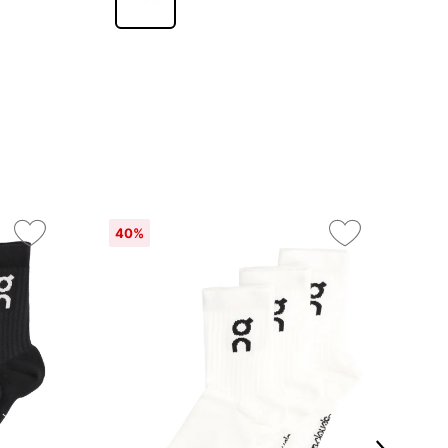
40%
On
2