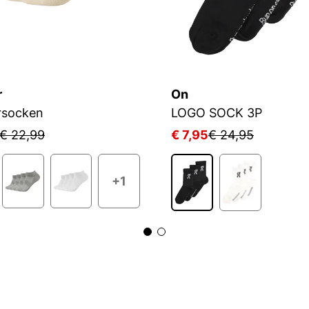
r
On
rsocken
LOGO SOCK 3P
€ 22,99
€ 7,95
€ 24,95
+1