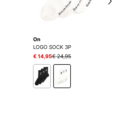
On
C
LOGO SOCK 3P
S
€ 14,95
€ 24,95
€