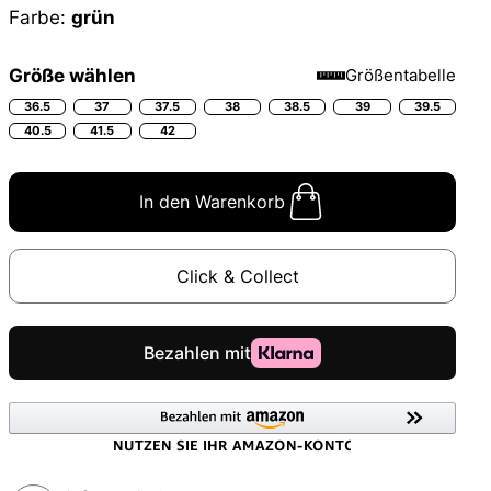
Farbe:
grün
Größe wählen
Größentabelle
36.5
37
37.5
38
38.5
39
39.5
40.5
41.5
42
In den Warenkorb
Click & Collect