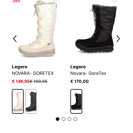
25%
Legero
Legero
L
ot
NOVARA- GORETEX
Novara- GoreTex
N
€ 149,95
€ 199,95
€ 170,00
€