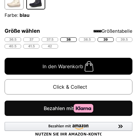
Farbe:
blau
Größe wählen
Größentabelle
36.5
37
37.5
38
38.5
39
39.5
40.5
41.5
42
In den Warenkorb
Click & Collect