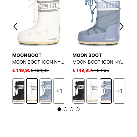
MOON BOOT
MOON BOOT
M
ON BOOT ICON LOW QUILT
MOON BOOT ICON NYLON
MOON BOOT ICON NYLON
M
€ 149,95
€ 184,95
€ 149,95
€ 184,95
€
+1
+1