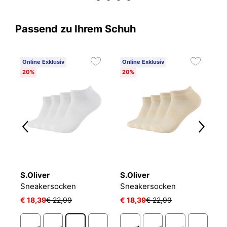
Passend zu Ihrem Schuh
Online Exklusiv
Online Exklusiv
C
20%
20%
6
S.Oliver
S.Oliver
O
NIKE EVERYDAY CUSHIONED
Sneakersocken
Sneakersocken
L
€ 18,39
€ 22,99
€ 18,39
€ 22,99
€ 