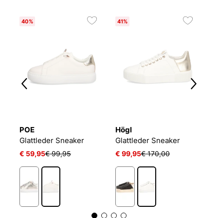
40%
41%
POE
Högl
S
Glattleder Sneaker
Glattleder Sneaker
S
€ 59,95
€ 99,95
€ 99,95
€ 170,00
€