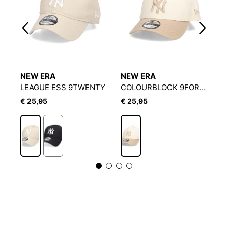
NEW ERA
NEW ERA
N
LEAGUE ESS 9TWENTY
COLOURBLOCK 9FORTY
€ 25,95
€ 25,95
€