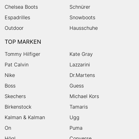
Chelsea Boots
Schnürer
Espadrilles
Snowboots
Outdoor
Hausschuhe
TOP MARKEN
Tommy Hilfiger
Kate Gray
Pat Calvin
Lazzarini
Nike
Dr.Martens
Boss
Guess
Skechers
Michael Kors
Birkenstock
Tamaris
Kalman & Kalman
Ugg
On
Puma
Högl
Converse