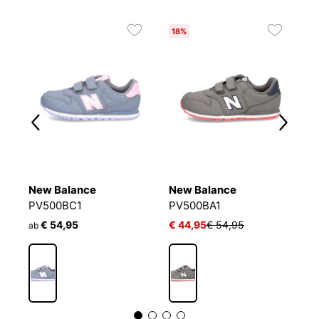
18%
2
New Balance
New Balance
N
PV500BC1
PV500BA1
P
€ 54,95
€ 44,95
€ 54,95
€
ab