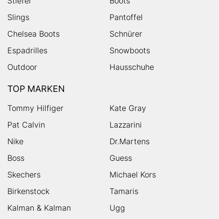
Stiefel
Boots
Slings
Pantoffel
Chelsea Boots
Schnürer
Espadrilles
Snowboots
Outdoor
Hausschuhe
TOP MARKEN
Tommy Hilfiger
Kate Gray
Pat Calvin
Lazzarini
Nike
Dr.Martens
Boss
Guess
Skechers
Michael Kors
Birkenstock
Tamaris
Kalman & Kalman
Ugg