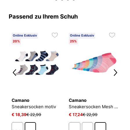
Passend zu Ihrem Schuh
Online Exklusiv
Online Exklusiv
20%
25%
Camano
Camano
P
PLAIN QUARTER 3-PACK
Sneakersocken motiv
Sneakersocken Mesh Ventilation
J
€ 18,39
€ 22,99
€ 17,24
€ 22,99
€ 