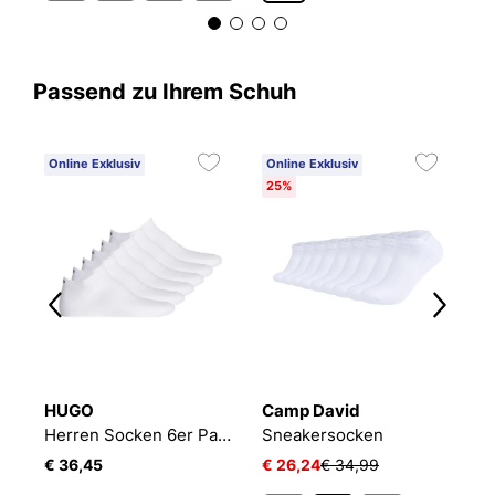
Passend zu Ihrem Schuh
Online Exklusiv
Online Exklusiv
C
25%
3
HUGO
Camp David
B
ack
Herren Socken 6er Pack 6P AS UNI CC 10260253 01
Sneakersocken
E
€ 36,45
€ 26,24
€ 34,99
€