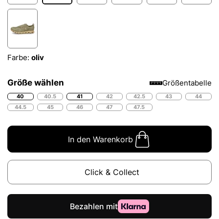
Farbe:
oliv
Größe wählen
Größentabelle
40
40.5
41
42
42.5
43
44
44.5
45
46
47
47.5
In den Warenkorb
Click & Collect