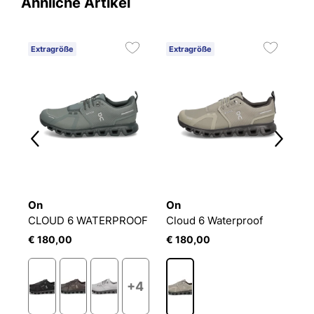
Ähnliche Artikel
Extragröße
Extragröße
E
On
On
O
CLOUD 6 WATERPROOF
Cloud 6 Waterproof
C
€ 180,00
€ 180,00
€
2
+4