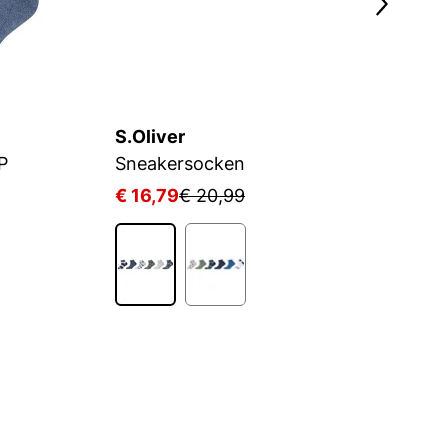
S.Oliver
P
P
Sneakersocken
€ 16,79
€ 20,99
€