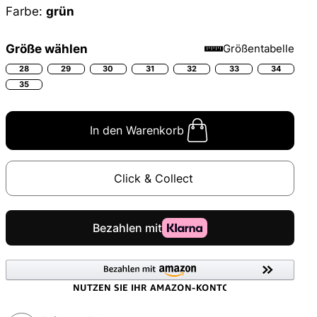
Farbe:
grün
Größe wählen
Größentabelle
28
29
30
31
32
33
34
35
In den Warenkorb
Click & Collect