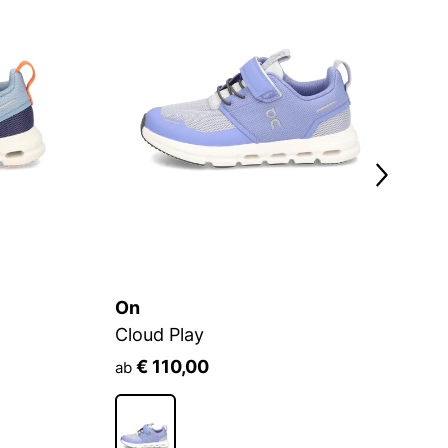
On
O
Cloud Play
C
€ 110,00
ab
a