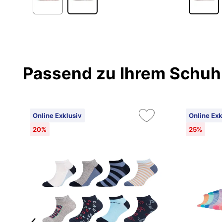
Passend zu Ihrem Schuh
Online Exklusiv
Online Exk
20%
25%