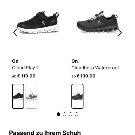
On
On
O
Cloud Play 2
Cloudhero Waterproof
C
€ 110,00
€ 130,00
ab
ab
a
Passend zu Ihrem Schuh