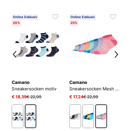
Online Exklusiv
Online Exklusiv
20%
25%
Camano
Camano
P
Jungen Socken 5er Pack Legwear Teens
Sneakersocken motiv
Sneakersocken Mesh Ventilation
J
€ 18,39
€ 22,99
€ 17,24
€ 22,99
€ 