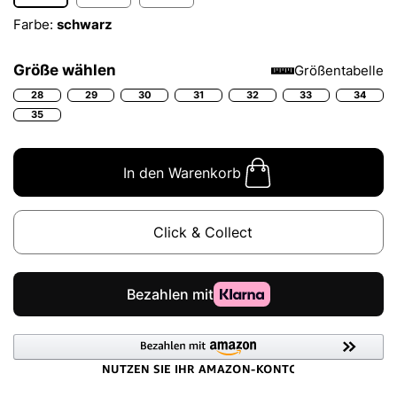
Farbe:
schwarz
Größe wählen
Größentabelle
28
29
30
31
32
33
34
35
In den Warenkorb
Click & Collect