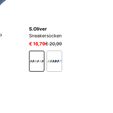
S.Oliver
P
P
Sneakersocken
€ 16,79
€ 20,99
€