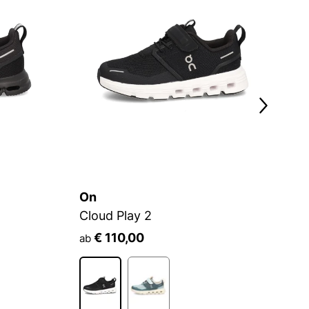
On
O
Cloud Play 2
C
€ 110,00
ab
a