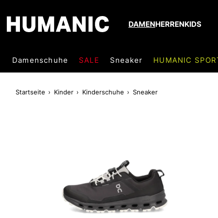
DAMEN
HERREN
KIDS
Damenschuhe
SALE
Sneaker
HUMANIC SPOR
Startseite
Kinder
Kinderschuhe
Sneaker