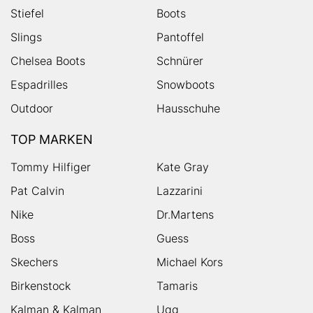
Stiefel
Boots
Slings
Pantoffel
Chelsea Boots
Schnürer
Espadrilles
Snowboots
Outdoor
Hausschuhe
TOP MARKEN
Tommy Hilfiger
Kate Gray
Pat Calvin
Lazzarini
Nike
Dr.Martens
Boss
Guess
Skechers
Michael Kors
Birkenstock
Tamaris
Kalman & Kalman
Ugg