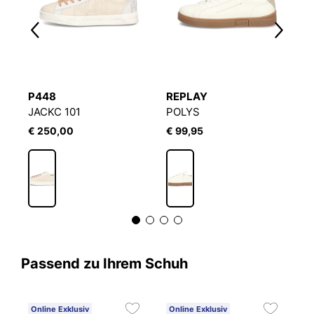
P448
REPLAY
P
CE 1969 ABBIGLIAMENTO SPORT
JACKC 101
POLYS
J
€ 250,00
€ 99,95
€
Passend zu Ihrem Schuh
Online Exklusiv
Online Exklusiv
C