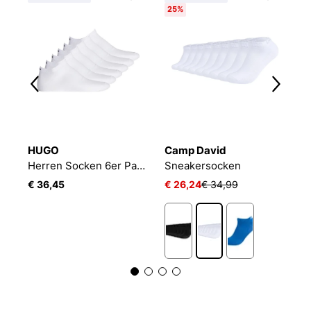
25%
3
HUGO
Camp David
B
2P
Herren Socken 6er Pack 6P AS UNI CC 10260253 01
Sneakersocken
E
€ 36,45
€ 26,24
€ 34,99
€