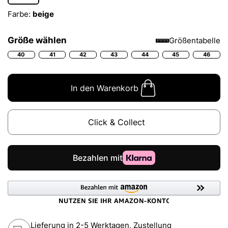
Farbe:
beige
Größe wählen
Größentabelle
40
41
42
43
44
45
46
In den Warenkorb
Click & Collect
Lieferung in 2-5 Werktagen, Zustellung