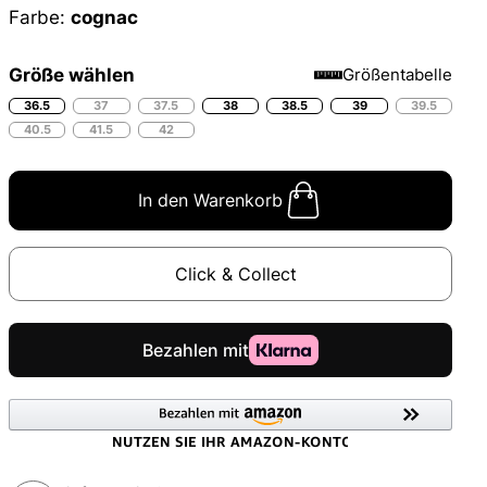
Farbe:
cognac
Größe wählen
Größentabelle
36.5
37
37.5
38
38.5
39
39.5
40.5
41.5
42
In den Warenkorb
Click & Collect