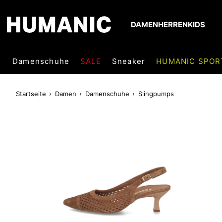
DAMEN
HERREN
KIDS
Damenschuhe
SALE
Sneaker
HUMANIC SPOR
Startseite
Damen
Damenschuhe
Slingpumps