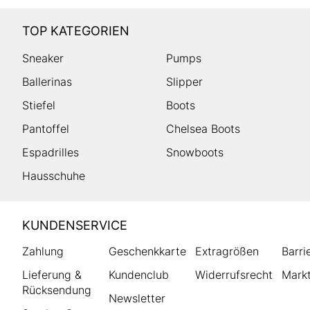
TOP KATEGORIEN
Sneaker
Pumps
Ballerinas
Slipper
Stiefel
Boots
Pantoffel
Chelsea Boots
Espadrilles
Snowboots
Hausschuhe
HUMANIC
KUNDENSERVICE
Footer
Zahlung
Geschenkkarte
Extragrößen
Barri
Lieferung &
Kundenclub
Widerrufsrecht
Markt
Rücksendung
Newsletter