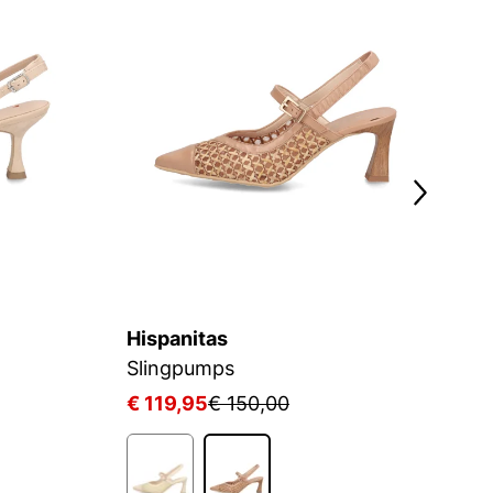
Hispanitas
Bi
Slingpumps
S
€ 119,95
€ 150,00
€