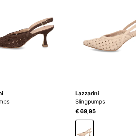
ni
Lazzarini
umps
Slingpumps
5
€ 69,95