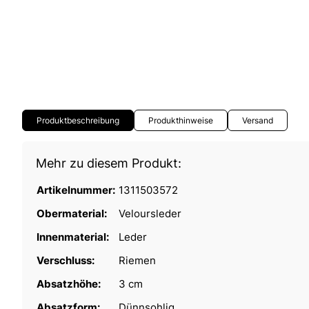
Produktbeschreibung
Produkthinweise
Versand
Mehr zu diesem Produkt:
Artikelnummer:
1311503572
Obermaterial:
Veloursleder
Innenmaterial:
Leder
Verschluss:
Riemen
Absatzhöhe:
3 cm
Absatzform:
Dünnsohlig