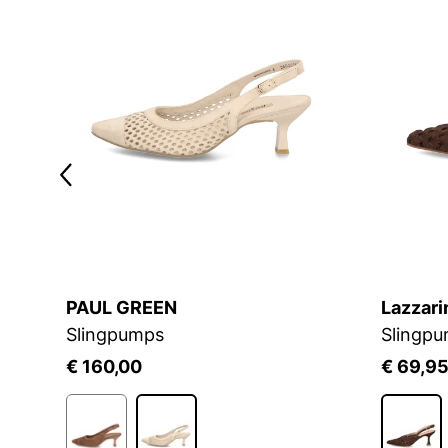
PAUL GREEN
Lazzari
Slingpumps
Slingp
€ 160,00
€ 69,9