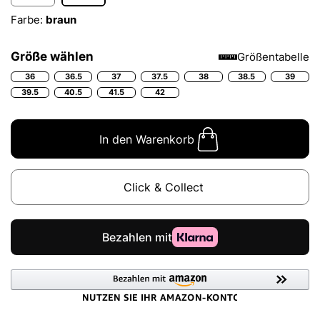
Farbe:
braun
Größe wählen
Größentabelle
36
36.5
37
37.5
38
38.5
39
39.5
40.5
41.5
42
In den Warenkorb
Click & Collect