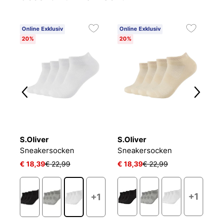
Online Exklusiv
Online Exklusiv
C
20%
20%
6
S.Oliver
S.Oliver
O
NIKE EVERYDAY CUSHIONED
Sneakersocken
Sneakersocken
L
€ 18,39
€ 22,99
€ 18,39
€ 22,99
€ 
+1
+1