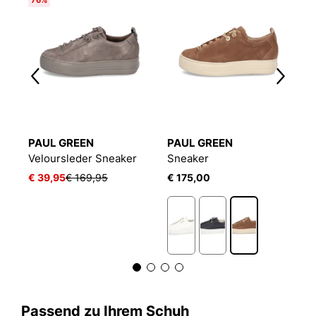
PAUL GREEN
PAUL GREEN
P
Veloursleder Sneaker
Sneaker
S
€ 39,95
€ 169,95
€ 175,00
€
Passend zu Ihrem Schuh