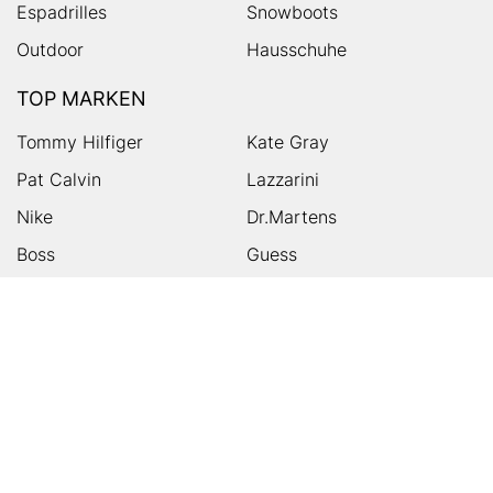
Espadrilles
Snowboots
Outdoor
Hausschuhe
TOP MARKEN
Tommy Hilfiger
Kate Gray
Pat Calvin
Lazzarini
Nike
Dr.Martens
Boss
Guess
Skechers
Michael Kors
Birkenstock
Tamaris
Kalman & Kalman
Ugg
On
Puma
Högl
Converse