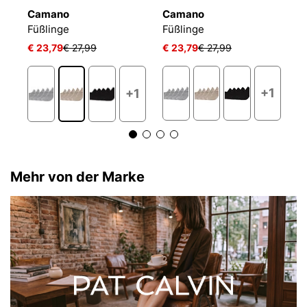
Camano
Camano
P
ACTIVE BREEZE INVISIBLE
Füßlinge
Füßlinge
€ 23,79
€ 27,99
€ 23,79
€ 27,99
€
+1
+1
Mehr von der Marke