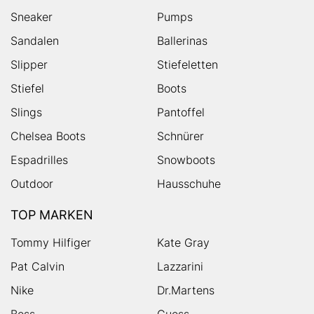
Sneaker
Pumps
Sandalen
Ballerinas
Slipper
Stiefeletten
Stiefel
Boots
Slings
Pantoffel
Chelsea Boots
Schnürer
Espadrilles
Snowboots
Outdoor
Hausschuhe
TOP MARKEN
Tommy Hilfiger
Kate Gray
Pat Calvin
Lazzarini
Nike
Dr.Martens
Boss
Guess