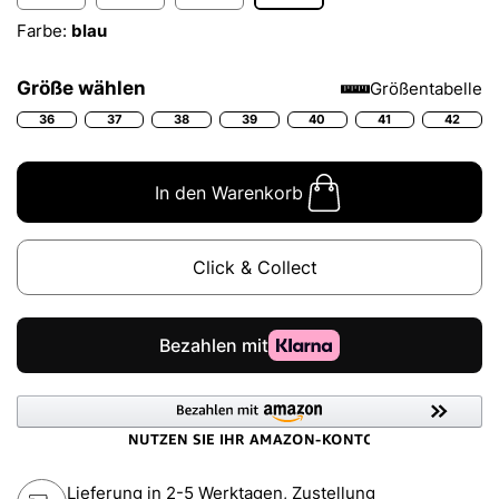
Farbe:
blau
Größe wählen
Größentabelle
36
37
38
39
40
41
42
In den Warenkorb
Click & Collect
Lieferung in 2-5 Werktagen, Zustellung