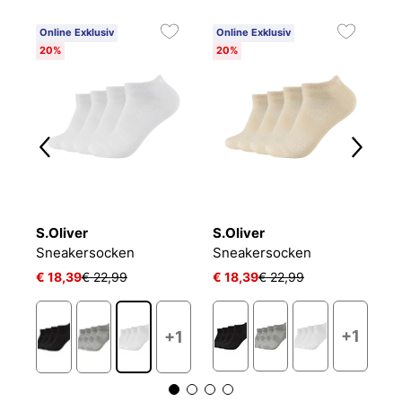
Online Exklusiv
Online Exklusiv
C
20%
20%
6
S.Oliver
S.Oliver
O
NIKE EVERYDAY CUSHIONED
Sneakersocken
Sneakersocken
L
€ 18,39
€ 22,99
€ 18,39
€ 22,99
€ 
+1
+1