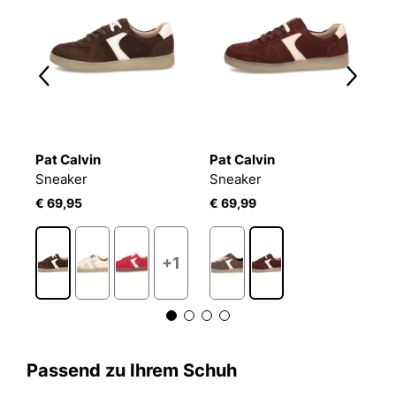
Pat Calvin
Pat Calvin
P
Sneaker
Sneaker
S
€ 69,95
€ 69,99
€
1
+1
Passend zu Ihrem Schuh