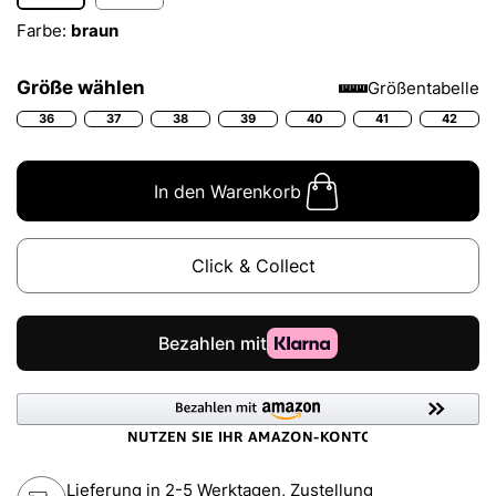
Farbe:
braun
Größe wählen
Größentabelle
36
37
38
39
40
41
42
In den Warenkorb
Click & Collect
Lieferung in 2-5 Werktagen, Zustellung