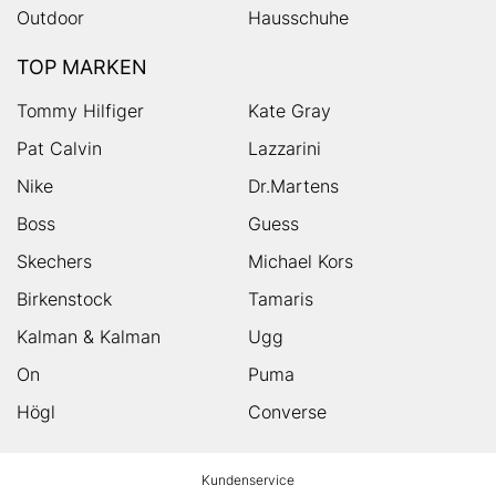
Outdoor
Hausschuhe
TOP MARKEN
Tommy Hilfiger
Kate Gray
Pat Calvin
Lazzarini
Nike
Dr.Martens
Boss
Guess
Skechers
Michael Kors
Birkenstock
Tamaris
Kalman & Kalman
Ugg
On
Puma
Högl
Converse
HUMANIC
Kundenservice
Footer