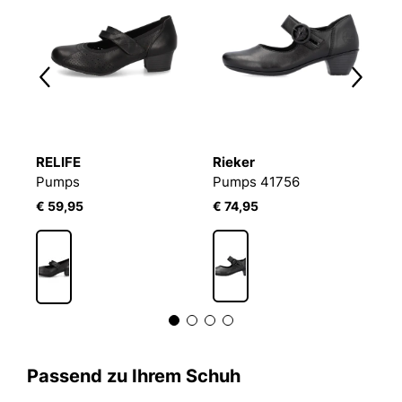
RELIFE
Rieker
C
Pumps
Pumps 41756
P
€ 59,95
€ 74,95
€
3
Passend zu Ihrem Schuh