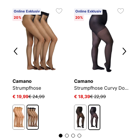
Online Exklusiv
Online Exklusiv
O
20%
20%
2
Camano
Camano
C
Strumpfhose
Strumpfhose Curvy Dots
S
€ 19,99
€ 24,99
€ 18,39
€ 22,99
€