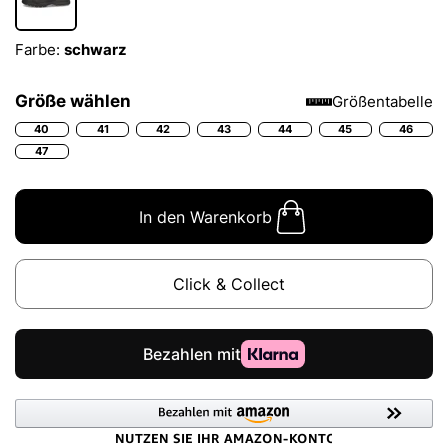
Farbe:
schwarz
Größe wählen
Größentabelle
40
41
42
43
44
45
46
47
In den Warenkorb
Click & Collect