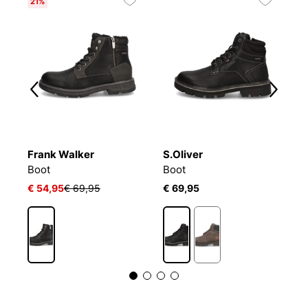
21%
Frank Walker
S.Oliver
P
Boot
Boot
G
€ 54,95
€ 69,95
€ 69,95
€