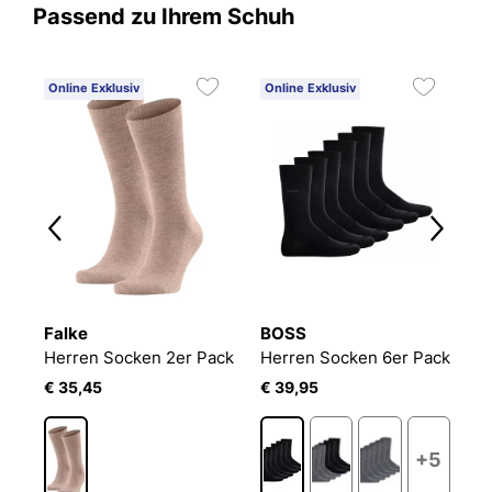
Passend zu Ihrem Schuh
Online Exklusiv
Online Exklusiv
C
3
Falke
BOSS
B
ack
Herren Socken 2er Pack
Herren Socken 6er Pack
E
€ 35,45
€ 39,95
€
3
+5