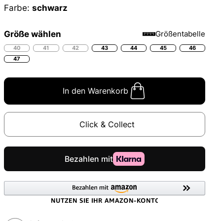
Farbe:
schwarz
Größe wählen
Größentabelle
40
41
42
43
44
45
46
47
In den Warenkorb
Click & Collect