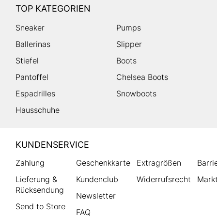
TOP KATEGORIEN
Sneaker
Pumps
Ballerinas
Slipper
Stiefel
Boots
Pantoffel
Chelsea Boots
Espadrilles
Snowboots
Hausschuhe
HUMANIC
KUNDENSERVICE
Footer
Zahlung
Geschenkkarte
Extragrößen
Barri
Lieferung &
Kundenclub
Widerrufsrecht
Markt
Rücksendung
Newsletter
Send to Store
FAQ