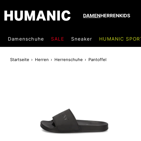
DAMEN
HERREN
KIDS
Damenschuhe
SALE
Sneaker
HUMANIC SPOR
Startseite
Herren
Herrenschuhe
Pantoffel