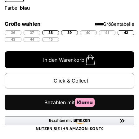
Farbe:
blau
Größe wählen
Größentabelle
36
37
38
39
40
41
42
43
44
45
In den Warenkorb
Click & Collect