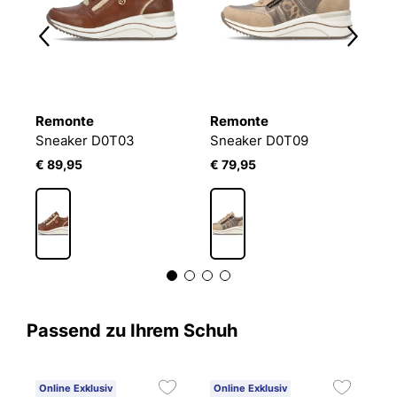
Remonte
Remonte
R
Sneaker D0T03
Sneaker D0T09
S
€ 89,95
€ 79,95
€
Passend zu Ihrem Schuh
Online Exklusiv
Online Exklusiv
C