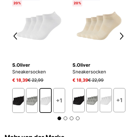
20%
20%
6
S.Oliver
S.Oliver
O
NIKE EVERYDAY CUSHIONED
Sneakersocken
Sneakersocken
L
€ 18,39
€ 22,99
€ 18,39
€ 22,99
€ 
+1
+1