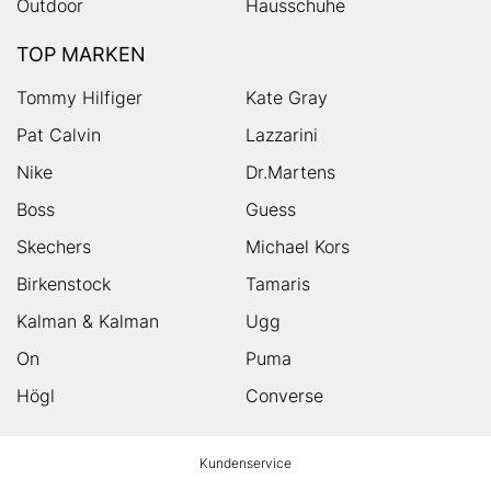
Outdoor
Hausschuhe
TOP MARKEN
Tommy Hilfiger
Kate Gray
Pat Calvin
Lazzarini
Nike
Dr.Martens
Boss
Guess
Skechers
Michael Kors
Birkenstock
Tamaris
Kalman & Kalman
Ugg
On
Puma
Högl
Converse
HUMANIC
Kundenservice
Footer