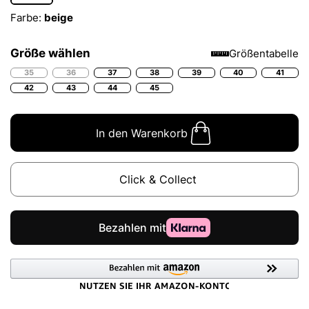
Farbe:
beige
Größe wählen
Größentabelle
35
36
37
38
39
40
41
42
43
44
45
In den Warenkorb
Click & Collect