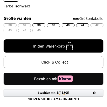
Farbe:
schwarz
Größe wählen
Größentabelle
36
37
38
39
40
41
42
43
44
45
In den Warenkorb
Click & Collect