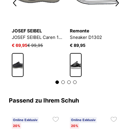
JOSEF SEIBEL
Remonte
A
JOSEF SEIBEL Caren 12 | Sneaker für Damen | Schwarz
Sneaker D1302
O
€ 69,95
€ 99,95
€ 89,95
€
Passend zu Ihrem Schuh
Online Exklusiv
Online Exklusiv
C
20%
20%
6