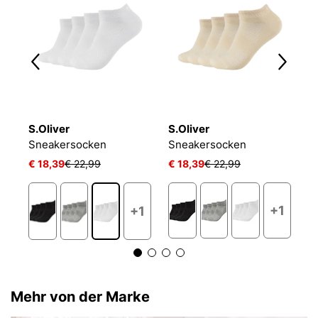
S.Oliver
S.Oliver
O
NIKE EVERYDAY CUSHIONED
Sneakersocken
Sneakersocken
L
€ 18,39
€ 22,99
€ 18,39
€ 22,99
€ 
+1
+1
Mehr von der Marke