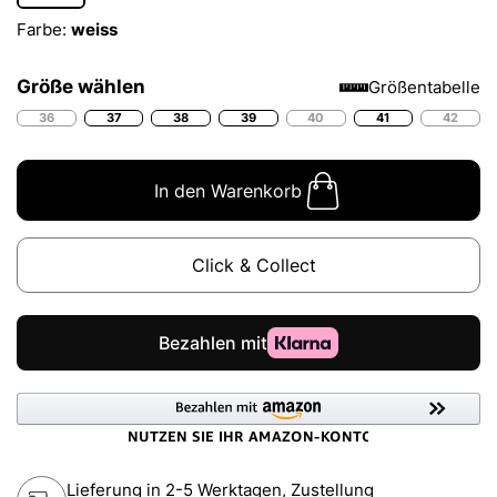
Farbe:
weiss
Größe wählen
Größentabelle
36
37
38
39
40
41
42
In den Warenkorb
Click & Collect
Lieferung in 2-5 Werktagen, Zustellung