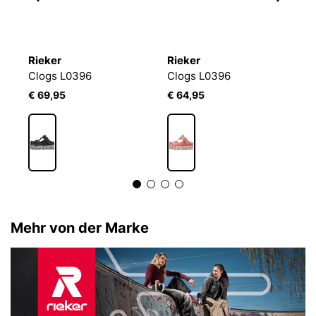
Rieker
Rieker
R
Clogs L0396
Clogs L0396
C
€ 69,95
€ 64,95
€
Mehr von der Marke